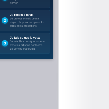
chrono
Je reçois 3 devis
de professionnels de ma
région. Je peux comparer les
tarifs et les prestations
Je fais ce que je veux
Je suis libre de signer ou non
avec les artisans contactés.
Le service est gratuit.