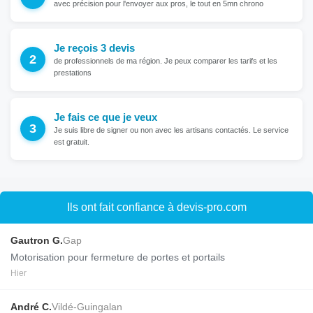
avec précision pour l'envoyer aux pros, le tout en 5mn chrono
Je reçois 3 devis
de professionnels de ma région. Je peux comparer les tarifs et les
prestations
Je fais ce que je veux
Je suis libre de signer ou non avec les artisans contactés. Le service
est gratuit.
Ils ont fait confiance à devis-pro.com
Gautron G.
Gap
Motorisation pour fermeture de portes et portails
Hier
André C.
Vildé-Guingalan