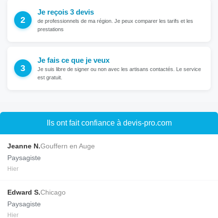
Je reçois 3 devis
de professionnels de ma région. Je peux comparer les tarifs et les
prestations
Je fais ce que je veux
Je suis libre de signer ou non avec les artisans contactés. Le service
est gratuit.
Ils ont fait confiance à devis-pro.com
Jeanne N.
Gouffern en Auge
Paysagiste
Hier
Edward S.
Chicago
Paysagiste
Hier